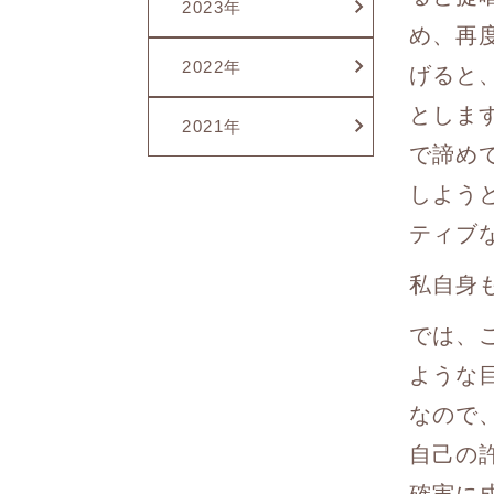
2023年
め、再
2022年
げると
としま
2021年
で諦め
しよう
ティブ
私自身
では、
ような
なので
自己の
確実に