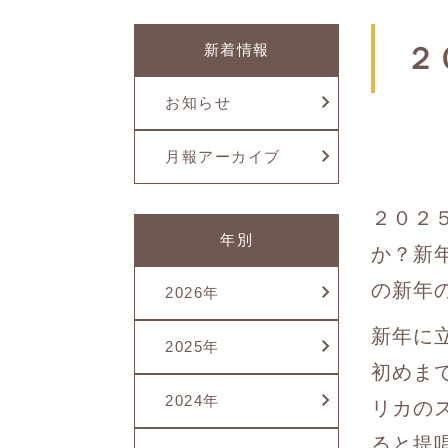
新着情報
２
お知らせ
月報アーカイブ
２０２
年別
か？新
の新年
2026年
新年に立
2025年
初めま
2024年
リカの
ると提