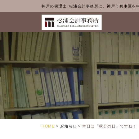
神戸の税理士･松浦会計事務所は、神戸市兵庫区を
HOME
>
お知らせ
>
本日は「秋分の日」ですね！