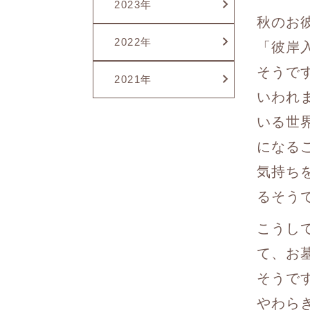
2023年
秋のお
2022年
「彼岸
そうで
2021年
いわれ
いる世
になる
気持ち
るそう
こうし
て、お
そうで
やわら